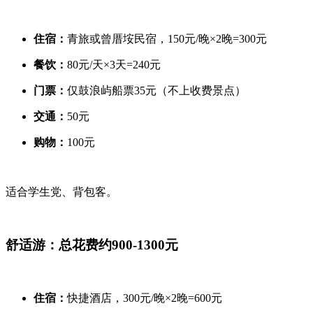
住宿：
青旅或曾厝垵民宿，150元/晚×2晚=300元
餐饮：
80元/天×3天=240元
门票：
仅鼓浪屿船票35元（不上收费景点）
交通：
50元
购物：
100元
适合学生党、背包客。
舒适游：总花费约900-1300元
住宿：
快捷酒店，300元/晚×2晚=600元