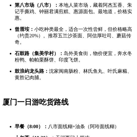
第八市场（八市）：
本地人菜市场，藏着阿杰五香、朱
记手撕鸡、钟丽君满煎糕、惠源面包。最地道，价格实
惠。
曾厝垵：
小吃种类最全，适合一次性尝鲜，但价格略高
（约贵20%）。推荐五兰沙茶面、阿信厚吐司、蘑菇传
奇。
石鼓路（集美学村）：
岛外美食街，物价便宜，奔水冬
粉鸭、帕帕栗酥饼、印度飞饼。
鼓浪屿龙头路：
沈家闽南肠粉、林氏鱼丸、叶氏麻糍、
黄胜记肉脯。
厦门一日游吃货路线
早餐（8:00）：
八市面线糊+油条（阿玲面线糊）