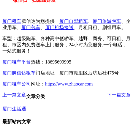
微信扫一扫添加好友
厦门租车
腾信达为您提供：
厦门自驾租车
、
厦门旅游包车
、企
业用车、
厦门包车
、
厦门机场接送
、月租日租、剧组用车。
车型：超级跑车、各种高中低轿车、越野、商务、可日租、月
租、市区内免费送车上门服务，24小时为您服务,一个电话，
一站式服务！
厦门租车平台
热线：18695699995
厦门腾信达租车
门店地址：厦门市湖里区后坑后社475号
厦门租车公司
网址：
https://www.zhaocar.com
上一篇文章
下一篇文章
文章分类
厦门生活通
最新站内文章