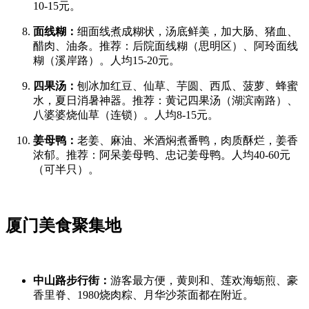
10-15元。
面线糊：
细面线煮成糊状，汤底鲜美，加大肠、猪血、
醋肉、油条。推荐：后院面线糊（思明区）、阿玲面线
糊（溪岸路）。人均15-20元。
四果汤：
刨冰加红豆、仙草、芋圆、西瓜、菠萝、蜂蜜
水，夏日消暑神器。推荐：黄记四果汤（湖滨南路）、
八婆婆烧仙草（连锁）。人均8-15元。
姜母鸭：
老姜、麻油、米酒焖煮番鸭，肉质酥烂，姜香
浓郁。推荐：阿呆姜母鸭、忠记姜母鸭。人均40-60元
（可半只）。
厦门美食聚集地
中山路步行街：
游客最方便，黄则和、莲欢海蛎煎、豪
香里脊、1980烧肉粽、月华沙茶面都在附近。