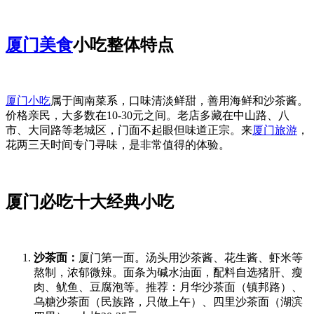
厦门美食
小吃整体特点
厦门小吃
属于闽南菜系，口味清淡鲜甜，善用海鲜和沙茶酱。
价格亲民，大多数在10-30元之间。老店多藏在中山路、八
市、大同路等老城区，门面不起眼但味道正宗。来
厦门旅游
，
花两三天时间专门寻味，是非常值得的体验。
厦门必吃十大经典小吃
沙茶面：
厦门第一面。汤头用沙茶酱、花生酱、虾米等
熬制，浓郁微辣。面条为碱水油面，配料自选猪肝、瘦
肉、鱿鱼、豆腐泡等。推荐：月华沙茶面（镇邦路）、
乌糖沙茶面（民族路，只做上午）、四里沙茶面（湖滨