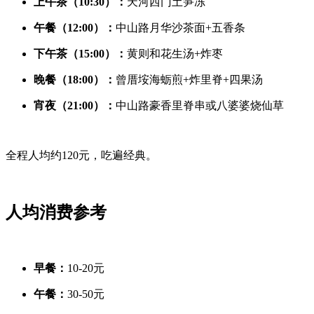
上午茶（10:30）：
天河西门土笋冻
午餐（12:00）：
中山路月华沙茶面+五香条
下午茶（15:00）：
黄则和花生汤+炸枣
晚餐（18:00）：
曾厝垵海蛎煎+炸里脊+四果汤
宵夜（21:00）：
中山路豪香里脊串或八婆婆烧仙草
全程人均约120元，吃遍经典。
人均消费参考
早餐：
10-20元
午餐：
30-50元