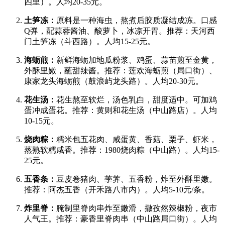
四里）。人均20-35元。
土笋冻：
原料是一种海虫，熬煮后胶质凝结成冻。口感
Q弹，配蒜蓉酱油、酸萝卜，冰凉开胃。推荐：天河西
门土笋冻（斗西路）。人均15-25元。
海蛎煎：
新鲜海蛎加地瓜粉浆、鸡蛋、蒜苗煎至金黄，
外酥里嫩，蘸甜辣酱。推荐：莲欢海蛎煎（局口街）、
康家龙头海蛎煎（鼓浪屿龙头路）。人均20-30元。
花生汤：
花生熬至软烂，汤色乳白，甜度适中。可加鸡
蛋冲成蛋花。推荐：黄则和花生汤（中山路店）。人均
10-15元。
烧肉粽：
糯米包五花肉、咸蛋黄、香菇、栗子、虾米，
蒸熟软糯咸香。推荐：1980烧肉粽（中山路）。人均15-
25元。
五香条：
豆皮卷猪肉、荸荠、五香粉，炸至外酥里嫩。
推荐：阿杰五香（开禾路八市内）。人均5-10元/条。
炸里脊：
腌制里脊肉串炸至嫩滑，撒孜然辣椒粉，夜市
人气王。推荐：豪香里脊肉串（中山路局口街）。人均