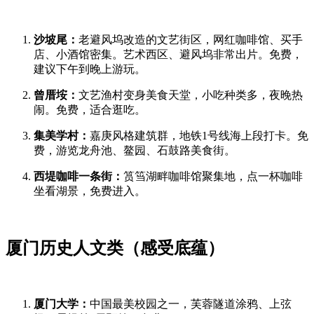
沙坡尾：
老避风坞改造的文艺街区，网红咖啡馆、买手
店、小酒馆密集。艺术西区、避风坞非常出片。免费，
建议下午到晚上游玩。
曾厝垵：
文艺渔村变身美食天堂，小吃种类多，夜晚热
闹。免费，适合逛吃。
集美学村：
嘉庚风格建筑群，地铁1号线海上段打卡。免
费，游览龙舟池、鳌园、石鼓路美食街。
西堤咖啡一条街：
筼筜湖畔咖啡馆聚集地，点一杯咖啡
坐看湖景，免费进入。
厦门历史人文类（感受底蕴）
厦门大学：
中国最美校园之一，芙蓉隧道涂鸦、上弦