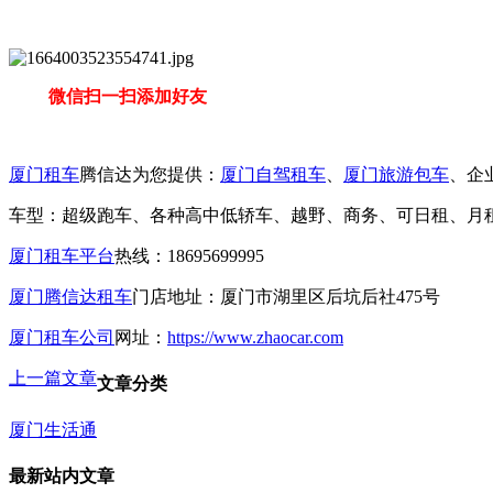
微信扫一扫添加好友
厦门租车
腾信达为您提供：
厦门自驾租车
、
厦门旅游包车
、企
车型：超级跑车、各种高中低轿车、越野、商务、可日租、月租
厦门租车平台
热线：18695699995
厦门腾信达租车
门店地址：厦门市湖里区后坑后社475号
厦门租车公司
网址：
https://www.zhaocar.com
上一篇文章
文章分类
厦门生活通
最新站内文章