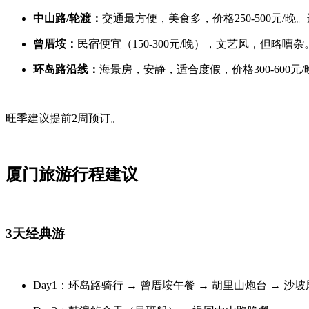
中山路/轮渡：
交通最方便，美食多，价格250-500元/晚
曾厝垵：
民宿便宜（150-300元/晚），文艺风，但略嘈杂
环岛路沿线：
海景房，安静，适合度假，价格300-600元/
旺季建议提前2周预订。
厦门旅游行程建议
3天经典游
Day1：环岛路骑行 → 曾厝垵午餐 → 胡里山炮台 → 沙