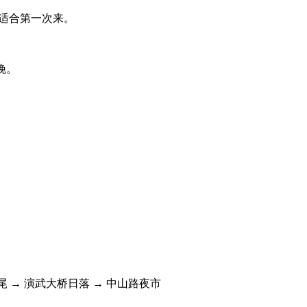
。适合第一次来。
。
晚。
坡尾 → 演武大桥日落 → 中山路夜市