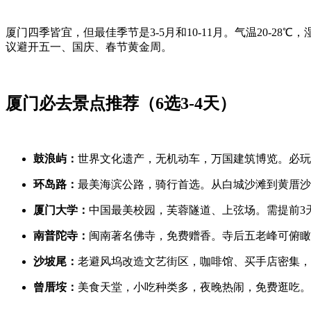
厦门四季皆宜，但最佳季节是3-5月和10-11月。气温20-28
议避开五一、国庆、春节黄金周。
厦门必去景点推荐（6选3-4天）
鼓浪屿：
世界文化遗产，无机动车，万国建筑博览。必玩
环岛路：
最美海滨公路，骑行首选。从白城沙滩到黄厝沙
厦门大学：
中国最美校园，芙蓉隧道、上弦场。需提前3
南普陀寺：
闽南著名佛寺，免费赠香。寺后五老峰可俯瞰
沙坡尾：
老避风坞改造文艺街区，咖啡馆、买手店密集，
曾厝垵：
美食天堂，小吃种类多，夜晚热闹，免费逛吃。