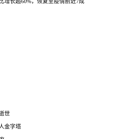
比增长超60%，恢复至疫情前近7成
逝世
雅人金字塔