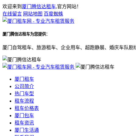
欢迎来到
厦门腾信达租车
,官方网站！
在线留言
网站地图
百度蜘蛛
厦门腾信达租车
为您提供：
厦门自驾租车、旅游租车、企业用车、超跑静展、婚庆车队剧
厦门租车
公司简介
热门车型
租车流程
租车价格表
厦门包车
租车资讯
厦门生活通