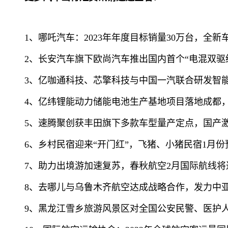
1、哪吒汽车：2023年年度目标销量30万台，全
2、长安汽车旗下欧尚汽车推出国内首个“电混双驱
3、亿咖通科技、芯擎科技与中国一汽联合研发智
4、亿纬锂能动力储能电池生产基地项目落地成都，
5、速腾聚创获丰田旗下多款车型量产定点，国产
6、乡村民宿迎来“开门红”，飞猪、小猪民宿1月份
7、助力出境游加速复苏，春秋航空2月国际航线将达
8、去哪儿与乌鲁木齐航空达成战略合作，发力中
9、黑龙江雪乡旅游风景区对全国公安民警、医护