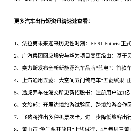
更多汽车出行短资讯请速速查看：
1、法拉第未来迎来历史性时刻：FF 91 Futuri
2、广汽集团回应埃安与华为项目变更缘由：基于
3、赛力斯发布全新新能源汽车品牌“蓝电”：首款车型
4、上汽通用五菱：大空间五门纯电车“五菱缤果”正
5、途虎养车在港交所更新招股书：注册用户近1亿，
6、文旅部：开展边境旅游试验区、跨境旅游合作
7、飞猪将推出多种机票次卡，进一步降低旅客出
8、黄山市“免门票开放日”上线试行，4月每周三