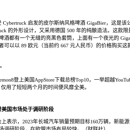
ybertruck 启发的皮尔斯纳风格啤酒 GigaBier
ybertruck 的外形设计，又采用德国 500 年的纯酿
有一个无缝的亮黑色套筒，上面有一个夜光的 Giga 水印
以以 89 欧元（当前约 667 元人民币）的价格购买这
十
登上美国AppStore下载总榜Top10，一举超越YouTube、
行榜，仅用了短短两个月的时间便风靡全美。
，对美国市场处于调研阶段
会上表示，2023年长城汽车销量预期目标160万辆，新能
场调研阶段，在欧盟市场布局较快。（财联社）