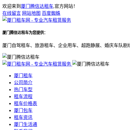
欢迎来到
厦门腾信达租车
,官方网站！
在线留言
网站地图
百度蜘蛛
厦门腾信达租车
为您提供：
厦门自驾租车、旅游租车、企业用车、超跑静展、婚庆车队剧
厦门租车
公司简介
热门车型
租车流程
租车价格表
厦门包车
租车资讯
厦门生活通