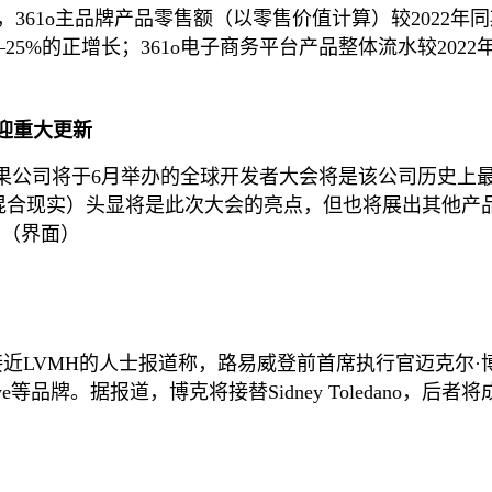
季度，361o主品牌产品零售额（以零售价值计算）较2022
–25%的正增长；361o电子商务平台产品整体流水较202
或迎重大更新
果公司将于6月举办的全球开发者大会将是该公司历史上最关
合现实）头显将是此次大会的亮点，但也将展出其他产品。 
。（界面）
d援引接近LVMH的人士报道称，路易威登前首席执行官迈克
oewe等品牌。据报道，博克将接替Sidney Toledan