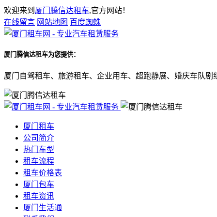
欢迎来到
厦门腾信达租车
,官方网站！
在线留言
网站地图
百度蜘蛛
厦门腾信达租车
为您提供：
厦门自驾租车、旅游租车、企业用车、超跑静展、婚庆车队剧
厦门租车
公司简介
热门车型
租车流程
租车价格表
厦门包车
租车资讯
厦门生活通