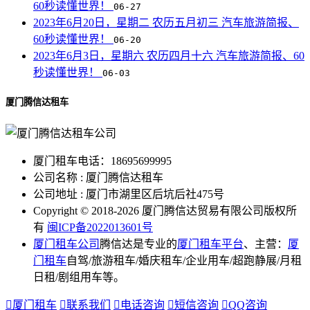
60秒读懂世界！
06-27
2023年6月20日，星期二 农历五月初三 汽车旅游简报、
60秒读懂世界！
06-20
2023年6月3日，星期六 农历四月十六 汽车旅游简报、60
秒读懂世界！
06-03
厦门腾信达租车
厦门租车电话：18695699995
公司名称 : 厦门腾信达租车
公司地址 : 厦门市湖里区后坑后社475号
Copyright © 2018-2026 厦门腾信达贸易有限公司版权所
有
闽ICP备2022013601号
厦门租车公司
腾信达是专业的
厦门租车平台
、主营：
厦
门租车
自驾/旅游租车/婚庆租车/企业用车/超跑静展/月租
日租/剧组用车等。

厦门租车

联系我们

电话咨询

短信咨询

QQ咨询