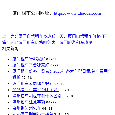
厦门租车公司
网址：
https://www.zhaocar.com
上一篇：厦门自驾租车多少钱一天、厦门自驾租车价格
下一
篇：2024厦门租车价格明细表、厦门旅游租车攻略
相关新闻
厦门租车行哪家好
08-03
厦门租车平台哪家好
07-23
厦门租车价格一览表：2026年各大车型日租/包车费用全
解析
07-16
厦门租车公司哪个好？
07-10
2026厦门租车平台哪个好
06-29
漳州包车和租车有什么区别
05-10
漳州包车注意事项
04-27
泉州到漳州包车
04-21
2026厦门到南靖土楼包车
04-15