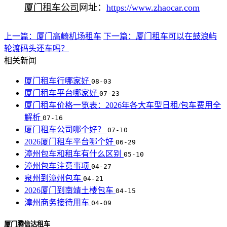
厦门租车公司
网址：
https://www.zhaocar.com
上一篇：厦门高崎机场租车
下一篇：厦门租车可以在鼓浪屿
轮渡码头还车吗？
相关新闻
厦门租车行哪家好
08-03
厦门租车平台哪家好
07-23
厦门租车价格一览表：2026年各大车型日租/包车费用全
解析
07-16
厦门租车公司哪个好？
07-10
2026厦门租车平台哪个好
06-29
漳州包车和租车有什么区别
05-10
漳州包车注意事项
04-27
泉州到漳州包车
04-21
2026厦门到南靖土楼包车
04-15
漳州商务接待用车
04-09
厦门腾信达租车