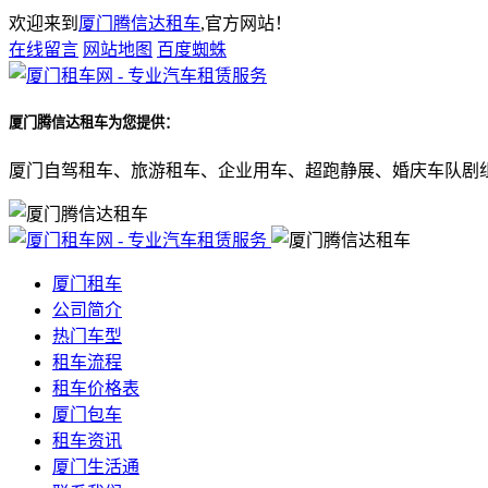
欢迎来到
厦门腾信达租车
,官方网站！
在线留言
网站地图
百度蜘蛛
厦门腾信达租车
为您提供：
厦门自驾租车、旅游租车、企业用车、超跑静展、婚庆车队剧
厦门租车
公司简介
热门车型
租车流程
租车价格表
厦门包车
租车资讯
厦门生活通