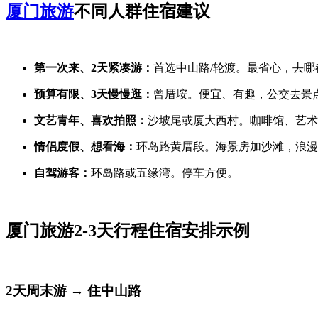
厦门旅游
不同人群住宿建议
第一次来、2天紧凑游：
首选中山路/轮渡。最省心，去哪
预算有限、3天慢慢逛：
曾厝垵。便宜、有趣，公交去景
文艺青年、喜欢拍照：
沙坡尾或厦大西村。咖啡馆、艺术
情侣度假、想看海：
环岛路黄厝段。海景房加沙滩，浪漫
自驾游客：
环岛路或五缘湾。停车方便。
厦门旅游2-3天行程住宿安排示例
2天周末游 → 住中山路